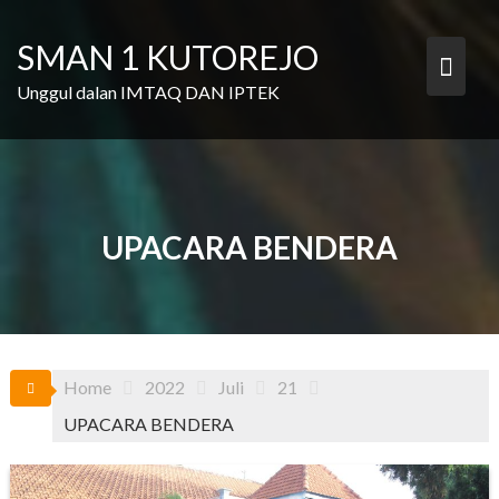
Skip
to
SMAN 1 KUTOREJO
content
Unggul dalan IMTAQ DAN IPTEK
UPACARA BENDERA
Home
2022
Juli
21
UPACARA BENDERA