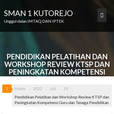
Skip
to
SMAN 1 KUTOREJO
content
Unggul dalan IMTAQ DAN IPTEK
PENDIDIKAN PELATIHAN DAN
WORKSHOP REVIEW KTSP DAN
PENINGKATAN KOMPETENSI
GURU DAN TENAGA PENDIDIKAN
Home
2022
Juli
29
Pendidikan Pelatihan dan Workshop Review KTSP dan
Peningkatan Kompetensi Guru dan Tenaga Pendidikan