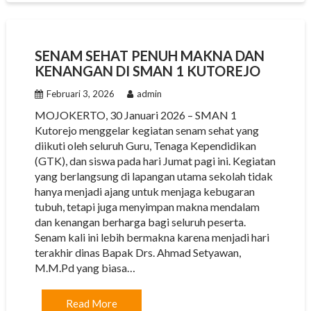
SENAM SEHAT PENUH MAKNA DAN
KENANGAN DI SMAN 1 KUTOREJO
Februari 3, 2026
admin
MOJOKERTO, 30 Januari 2026 – SMAN 1
Kutorejo menggelar kegiatan senam sehat yang
diikuti oleh seluruh Guru, Tenaga Kependidikan
(GTK), dan siswa pada hari Jumat pagi ini. Kegiatan
yang berlangsung di lapangan utama sekolah tidak
hanya menjadi ajang untuk menjaga kebugaran
tubuh, tetapi juga menyimpan makna mendalam
dan kenangan berharga bagi seluruh peserta.
Senam kali ini lebih bermakna karena menjadi hari
terakhir dinas Bapak Drs. Ahmad Setyawan,
M.M.Pd yang biasa…
Read More