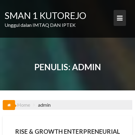
Skip
to
SMAN 1 KUTOREJO
content
Unggul dalan IMTAQ DAN IPTEK
PENULIS:
ADMIN
Home
admin
RISE & GROWTH ENTERPRENEURIAL