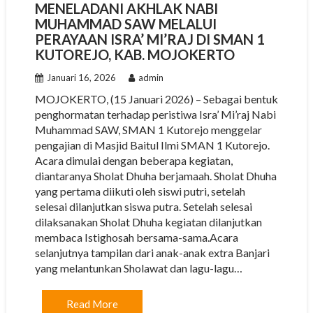
MENELADANI AKHLAK NABI
MUHAMMAD SAW MELALUI
PERAYAAN ISRA’ MI’RAJ DI SMAN 1
KUTOREJO, KAB. MOJOKERTO
Januari 16, 2026
admin
MOJOKERTO, (15 Januari 2026) – Sebagai bentuk
penghormatan terhadap peristiwa Isra’ Mi’raj Nabi
Muhammad SAW, SMAN 1 Kutorejo menggelar
pengajian di Masjid Baitul Ilmi SMAN 1 Kutorejo.
Acara dimulai dengan beberapa kegiatan,
diantaranya Sholat Dhuha berjamaah. Sholat Dhuha
yang pertama diikuti oleh siswi putri, setelah
selesai dilanjutkan siswa putra. Setelah selesai
dilaksanakan Sholat Dhuha kegiatan dilanjutkan
membaca Istighosah bersama-sama.Acara
selanjutnya tampilan dari anak-anak extra Banjari
yang melantunkan Sholawat dan lagu-lagu…
Read More