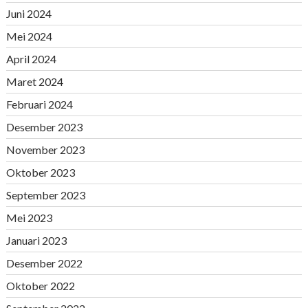
Juni 2024
Mei 2024
April 2024
Maret 2024
Februari 2024
Desember 2023
November 2023
Oktober 2023
September 2023
Mei 2023
Januari 2023
Desember 2022
Oktober 2022