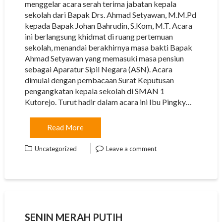
menggelar acara serah terima jabatan kepala
sekolah dari Bapak Drs. Ahmad Setyawan, M.M.Pd
kepada Bapak Johan Bahrudin, S.Kom, M.T. Acara
ini berlangsung khidmat di ruang pertemuan
sekolah, menandai berakhirnya masa bakti Bapak
Ahmad Setyawan yang memasuki masa pensiun
sebagai Aparatur Sipil Negara (ASN). Acara
dimulai dengan pembacaan Surat Keputusan
pengangkatan kepala sekolah di SMAN 1
Kutorejo. Turut hadir dalam acara ini Ibu Pingky…
Read More
Uncategorized
Leave a comment
SENIN MERAH PUTIH