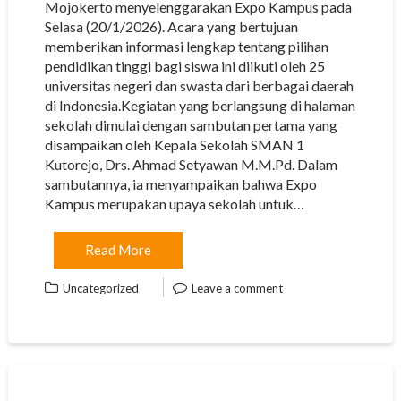
Mojokerto menyelenggarakan Expo Kampus pada
Selasa (20/1/2026). Acara yang bertujuan
memberikan informasi lengkap tentang pilihan
pendidikan tinggi bagi siswa ini diikuti oleh 25
universitas negeri dan swasta dari berbagai daerah
di Indonesia.Kegiatan yang berlangsung di halaman
sekolah dimulai dengan sambutan pertama yang
disampaikan oleh Kepala Sekolah SMAN 1
Kutorejo, Drs. Ahmad Setyawan M.M.Pd. Dalam
sambutannya, ia menyampaikan bahwa Expo
Kampus merupakan upaya sekolah untuk…
Read More
Uncategorized
Leave a comment