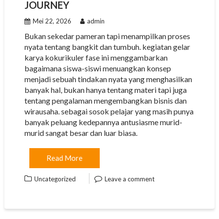
JOURNEY
Mei 22, 2026
admin
Bukan sekedar pameran tapi menampilkan proses
nyata tentang bangkit dan tumbuh. kegiatan gelar
karya kokurikuler fase ini menggambarkan
bagaimana siswa-siswi menuangkan konsep
menjadi sebuah tindakan nyata yang menghasilkan
banyak hal, bukan hanya tentang materi tapi juga
tentang pengalaman mengembangkan bisnis dan
wirausaha. sebagai sosok pelajar yang masih punya
banyak peluang kedepannya antusiasme murid-
murid sangat besar dan luar biasa.
Read More
Uncategorized
Leave a comment