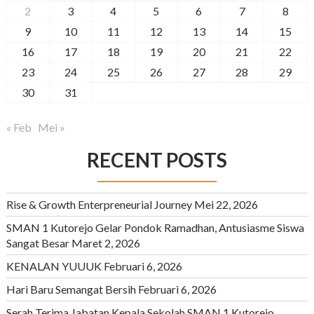
2
3
4
5
6
7
8
9
10
11
12
13
14
15
16
17
18
19
20
21
22
23
24
25
26
27
28
29
30
31
« Feb
Mei »
RECENT POSTS
Rise & Growth Enterpreneurial Journey
Mei 22, 2026
SMAN 1 Kutorejo Gelar Pondok Ramadhan, Antusiasme Siswa
Sangat Besar
Maret 2, 2026
KENALAN YUUUK
Februari 6, 2026
Hari Baru Semangat Bersih
Februari 6, 2026
Serah Terima Jabatan Kepala Sekolah SMAN 1 Kutorejo