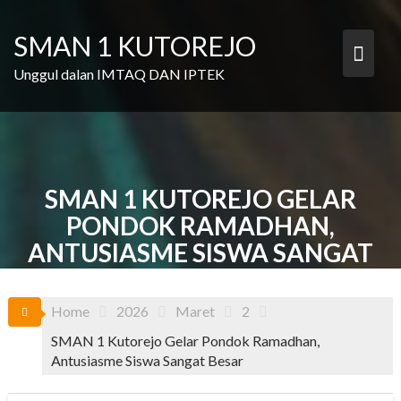
Skip
to
SMAN 1 KUTOREJO
content
Unggul dalan IMTAQ DAN IPTEK
SMAN 1 KUTOREJO GELAR
PONDOK RAMADHAN,
ANTUSIASME SISWA SANGAT
BESAR
Home
2026
Maret
2
SMAN 1 Kutorejo Gelar Pondok Ramadhan,
Antusiasme Siswa Sangat Besar