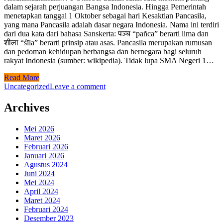
dalam sejarah perjuangan Bangsa Indonesia. Hingga Pemerintah
menetapkan tanggal 1 Oktober sebagai hari Kesaktian Pancasila,
yang mana Pancasila adalah dasar negara Indonesia. Nama ini terdiri
dari dua kata dari bahasa Sanskerta: पञ्च “pañca” berarti lima dan
शीला “śīla” berarti prinsip atau asas. Pancasila merupakan rumusan
dan pedoman kehidupan berbangsa dan bernegara bagi seluruh
rakyat Indonesia (sumber: wikipedia). Tidak lupa SMA Negeri 1…
Read More
Uncategorized
Leave a comment
Archives
Mei 2026
Maret 2026
Februari 2026
Januari 2026
Agustus 2024
Juni 2024
Mei 2024
April 2024
Maret 2024
Februari 2024
Desember 2023