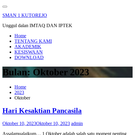
Skip
to
SMAN 1 KUTOREJO
content
Unggul dalan IMTAQ DAN IPTEK
Home
TENTANG KAMI
AKADEMIK
KESISWAAN
DOWNLOAD
Bulan:
Oktober 2023
Home
2023
Oktober
Hari Kesaktian Pancasila
Oktober 10, 2023
Oktober 10, 2023
admin
Assalamualaikum… 1 Oktober adalah salah satu moment penting