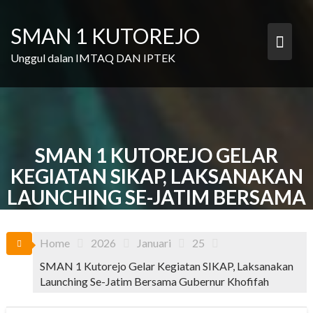
Skip
to
SMAN 1 KUTOREJO
content
Unggul dalan IMTAQ DAN IPTEK
SMAN 1 KUTOREJO GELAR
KEGIATAN SIKAP, LAKSANAKAN
LAUNCHING SE-JATIM BERSAMA
GUBERNUR KHOFIFAH
Home
2026
Januari
25
SMAN 1 Kutorejo Gelar Kegiatan SIKAP, Laksanakan
Launching Se-Jatim Bersama Gubernur Khofifah