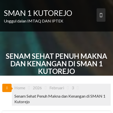
Skip
to
SMAN 1 KUTOREJO
content
Unggul dalan IMTAQ DAN IPTEK
SENAM SEHAT PENUH MAKNA
DAN KENANGAN DI SMAN 1
KUTOREJO
Home
2026
Februari
3
Senam Sehat Penuh Makna dan Kenangan di SMAN 1
Kutorejo