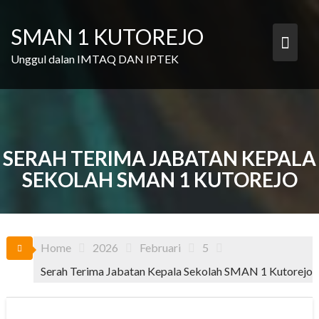
Skip
to
SMAN 1 KUTOREJO
content
Unggul dalan IMTAQ DAN IPTEK
SERAH TERIMA JABATAN KEPALA
SEKOLAH SMAN 1 KUTOREJO
Home
2026
Februari
5
Serah Terima Jabatan Kepala Sekolah SMAN 1 Kutorejo