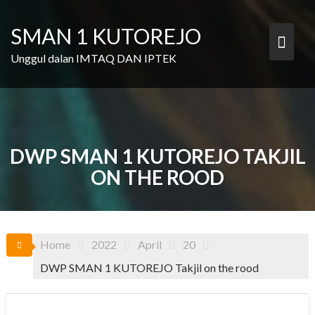
Skip
to
SMAN 1 KUTOREJO
content
Unggul dalan IMTAQ DAN IPTEK
DWP SMAN 1 KUTOREJO TAKJIL
ON THE ROOD
Home
2022
April
20
DWP SMAN 1 KUTOREJO Takjil on the rood