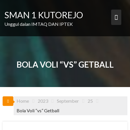
Skip
to
SMAN 1 KUTOREJO
content
Unggul dalan IMTAQ DAN IPTEK
BOLA VOLI “VS” GETBALL
Home
2023
September
25
Bola Voli “vs” Getball