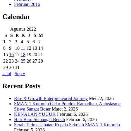
Februari 2016
Calendar
Agustus 2022
S
S
R
K
J
S
M
1
2
3
4
5
6
7
8
9
10
11
12
13
14
15
16
17
18
19
20
21
22
23
24
25
26
27
28
29
30
31
« Jul
Sep »
Recent Posts
Rise & Growth Enterpreneurial Journey
Mei 22, 2026
SMAN 1 Kutorejo Gelar Pondok Ramadhan, Antusiasme
Siswa Sangat Besar
Maret 2, 2026
KENALAN YUUUK
Februari 6, 2026
Hari Baru Semangat Bersih
Februari 6, 2026
Serah Terima Jabatan Kepala Sekolah SMAN 1 Kutorejo
Februari 5, 2026